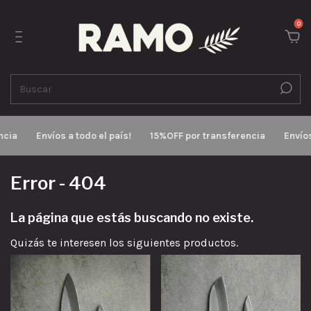
0
cia
Envíos a todo el país!
15%OFF por transferencia
Envíos 
Error - 404
La página que estás buscando no existe.
Quizás te interesen los siguientes productos.