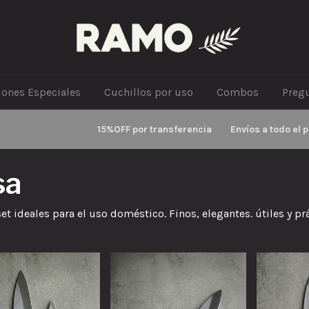
iones Especiales
Cuchillos por uso
Combos
Preg
15%OFF por transferencia
Envíos a todo el paí
sa
t ideales para el uso doméstico. Finos, elegantes. útiles y pr