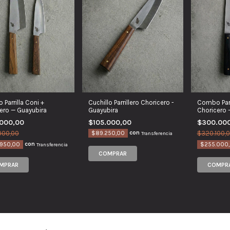
Combo Parr
Parrilla Coni +
Cuchillo Parrillero Choricero -
Choricero 
ero — Guayubira
Guayubira
$300.00
.000,00
$105.000,00
con
$320.100,
000,00
$89.250,00
Transferencia
con
$255.000
950,00
Transferencia