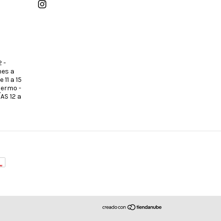
 -
nes a
 11 a 15
lermo -
AS 12 a