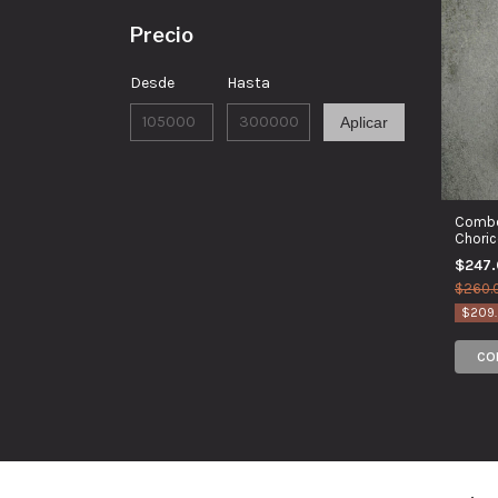
Precio
Desde
Hasta
Aplicar
Combo 
Choric
$247
$260.
$209.