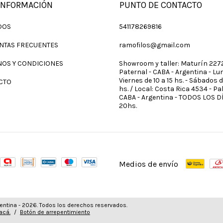
INFORMACIÓN
PUNTO DE CONTACTO
DOS
541178269816
NTAS FRECUENTES
ramofilos@gmail.com
NOS Y CONDICIONES
Showroom y taller: Maturín 2272
Paternal - CABA - Argentina - Lu
Viernes de 10 a 15 hs. - Sábados de
CTO
hs. / Local: Costa Rica 4534 - Pa
CABA - Argentina - TODOS LOS DÍ
20hs.
Medios de envío
entina - 2026. Todos los derechos reservados.
acá.
/
Botón de arrepentimiento