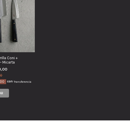
illa Coni +
— Micarta
0,00
00
con
,00
Transferencia